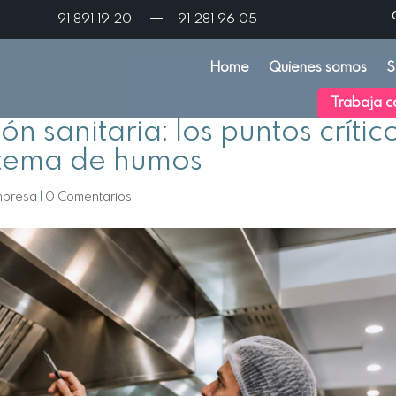
—
91 891 19 20
91 281 96 05
Home
Quienes somos
S
Trabaja c
ón sanitaria: los puntos crític
istema de humos
mpresa
|
0 Comentarios