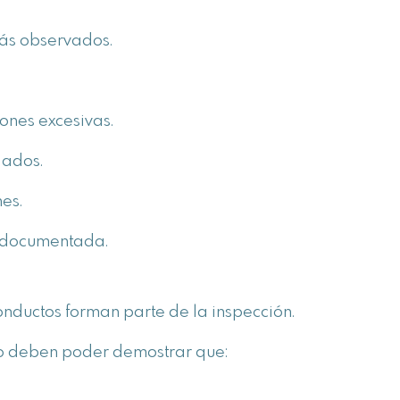
más observados.
iones excesivas.
lados.
es.
a documentada.
onductos forman parte de la inspección.
to deben poder demostrar que: