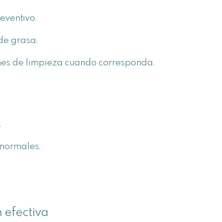
eventivo.
de grasa.
rmes de limpieza cuando corresponda.
.
anormales.
n efectiva