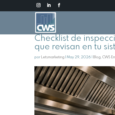
Checklist de inspecci
que revisan en tu s
por
Letsmarketing
|
May 29, 2026
|
Blog
,
CWS E