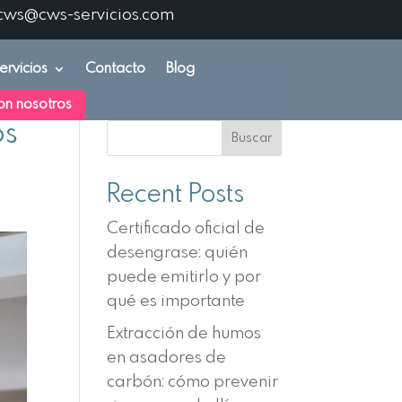
cws@cws-servicios.com
ervicios
Contacto
Blog
on nosotros
os
Buscar
Recent Posts
Certificado oficial de
desengrase: quién
puede emitirlo y por
qué es importante
Extracción de humos
en asadores de
carbón: cómo prevenir