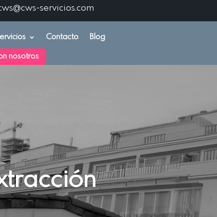
cws@cws-servicios.com
ervicios
Contacto
Blog
on nosotros
xtracción