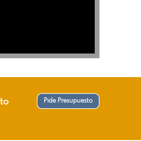
cto
Pide Presupuesto