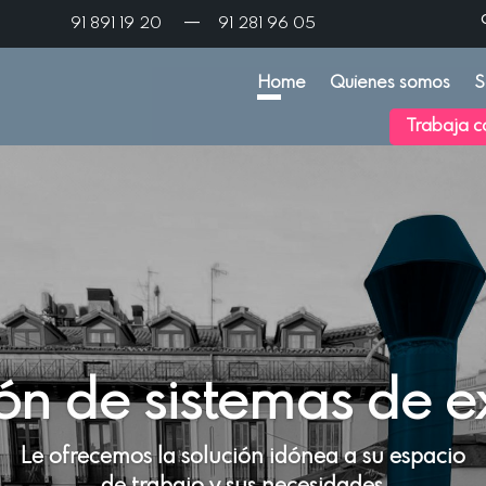
—
91 891 19 20
91 281 96 05
Home
Quienes somos
S
Trabaja c
ión de sistemas de e
Le ofrecemos la solución idónea a su espacio