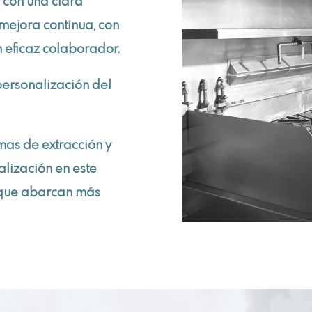
 con una clara
 mejora continua, con
n eficaz colaborador.
personalización del
emas de extracción y
alización en este
r que abarcan más