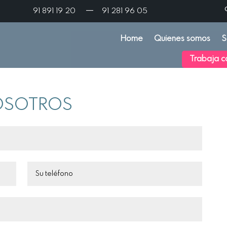
—
91 891 19 20
91 281 96 05
Home
Quienes somos
S
Trabaja c
OSOTROS