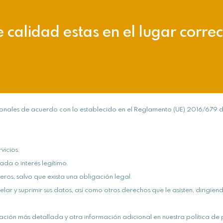
e calidad estas en el lugar corre
rsonales de acuerdo con lo establecido en el Reglamento (UE) 2016/679
vicios.
ada o interés legítimo.
ceros, salvo que exista una obligación legal.
celar y suprimir sus datos, así como otros derechos que le asisten, dirig
ación más detallada y otra información adicional en nuestra política de 