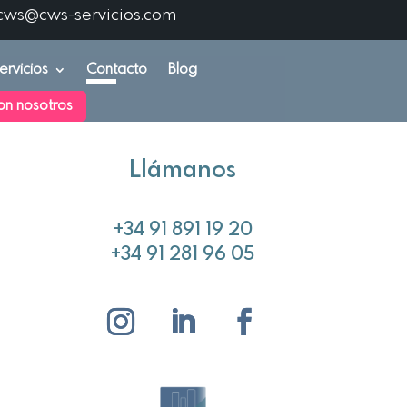
cws@cws-servicios.com
ervicios
Contacto
Blog
on nosotros
Llámanos
+34 91 891 19 20
+34 91 281 96 05