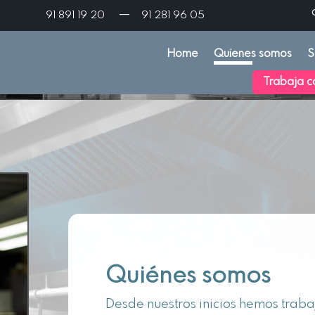
—
91 891 19 20
91 281 96 05
Home
Quienes somos
S
Trabaja c
Quiénes somos
Desde nuestros inicios hemos trab