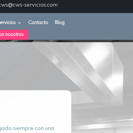
cws@cws-servicios.com
ervicios
Contacto
Blog
on nosotros
ajado siempre con una