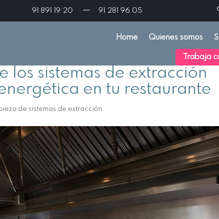
—
91 891 19 20
91 281 96 05
Home
Quienes somos
S
Trabaja c
e los sistemas de extracción
 energética en tu restaurante
pieza de sistemas de extracción