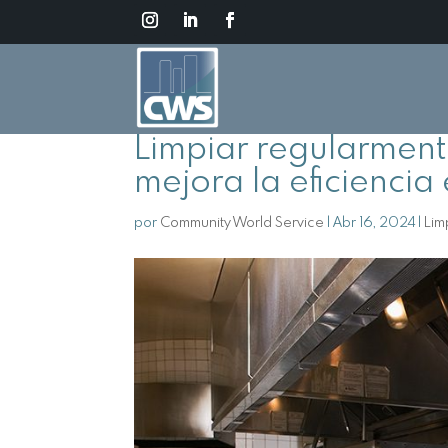
Limpiar regularment
mejora la eficiencia
por
Community World Service
|
Abr 16, 2024
|
Lim