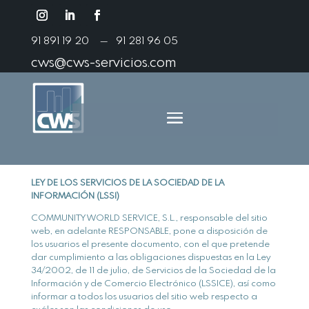
91 891 19 20
91 281 96 05
—
cws@cws-servicios.com
LEY DE LOS SERVICIOS DE LA SOCIEDAD DE LA
INFORMACIÓN (LSSI)
COMMUNITY WORLD SERVICE, S.L., responsable del sitio
web, en adelante RESPONSABLE, pone a disposición de
los usuarios el presente documento, con el que pretende
dar cumplimiento a las obligaciones dispuestas en la Ley
34/2002, de 11 de julio, de Servicios de la Sociedad de la
Información y de Comercio Electrónico (LSSICE), así como
informar a todos los usuarios del sitio web respecto a